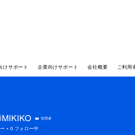
向けサポート
企業向けサポート
会社概要
ご利用
MIKIKO
管理者
ー
0
フォロー中
IKO