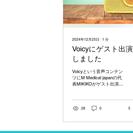
2024年12月25日
∙
1
分
Voicyにゲスト出演
しました
Voicyという音声コンテン
ツにM Medical japanの代
表MIKIKOがゲスト出演し
ました。ぜひ、お聞きく
ださい。「A once in
chance」あなたに合った
「美」と「健康」をサポ
28
0
5
ート。音で読めるファッ
ション雑誌JBB by 日本視
覚障がい者美容協会