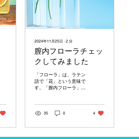
2024年11月25日
∙
2
分
膣内フローラチェッ
クしてみました
「フローラ」は、ラテン
語で「花」という意味で
す。「膣内フローラ」と
は、膣内に存在するさま
ざまな細菌の集まりのこ
とを指します。細菌は健
康を維持するために重要
35
0
4
な役割を担っています。
具体的には、腸内フロー
ラは消化や免疫機能を助