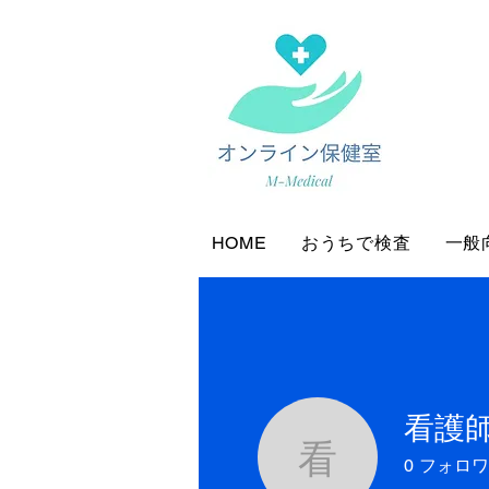
HOME
おうちで検査
一般
看護師
0
フォロワ
看護師MIK