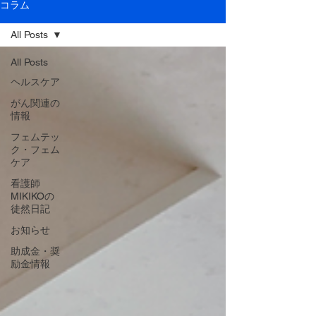
コラム
All Posts
All Posts
ヘルスケア
がん関連の
情報
フェムテッ
ク・フェム
ケア
看護師
MIKIKOの
徒然日記
お知らせ
助成金・奨
励金情報