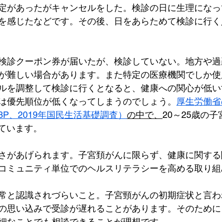
定があったがキャンセルをした。検診の日に生理になっ
を感じたなどです。その後、日をあらためて検診に行く
検診クーポン券が届いたが、検診していない。地方や過
が難しい場合があります。また特定の医療機関でしか使
ルを調整して検診に行くとなると、健康への関心が低い
は優先順位が低くなってしまうのでしょう。
厚生労働省
P、2019年国民生活基礎調査）
の中で、
20～25歳の
れています。
さがあげられます。子宮頚がんに限らず、健康に関する
コミュニティ単位でのヘルスリテラシーを高める取り組
常と認識されづらいこと。子宮頸がんの初期症状と言わ
の思い込みで受診が遅れることがあります。そのために
細なことでも相談できることが理想です。