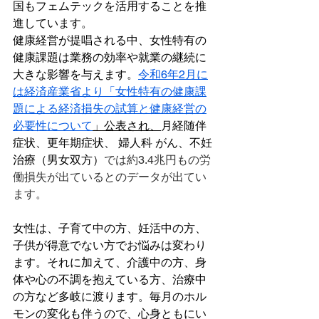
国もフェムテックを活用することを推
進しています。
健康経営が提唱される中、女性特有の
健康課題は業務の効率や就業の継続に
大きな影響を与えます。
令和6年2月に
は経済産業省より「女性特有の健康課
題による経済損失の試算と健康経営の
必要性について
」公表され、
月経随伴
症状、更年期症状、 婦人科 がん、不妊
治療（男女双方）
では約3.4兆円もの労
働損失が出ているとのデータが出てい
ます。
女性は、子育て中の方、妊活中の方、
子供が得意でない方でお悩みは変わり
ます。それに加えて、介護中の方、身
体や心の不調を抱えている方、治療中
の方など多岐に渡ります。毎月のホル
モンの変化も伴うので、心身ともにい