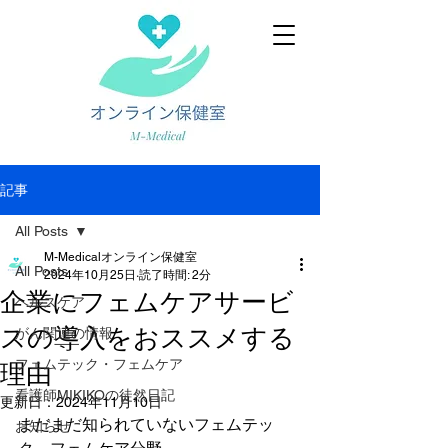
記事
All Posts
M-Medicalオンライン保健室
All Posts
2024年10月25日
読了時間: 2分
企業にフェムケアサービ
ヘルスケア
スの導入をおススメする
がん関連の情報
フェムテック・フェムケア
理由
看護師MIKIKOの徒然日記
更新日：
2024年11月10日
まだまだ知られていないフェムテッ
お知らせ