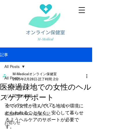
記事
All Posts
M-Medicalオンライン保健室
All Posts
2025年2月28日
読了時間: 2分
医療過疎地での女性のヘル
ヘルスケア
スケアサポート
がん関連の情報
フェムテック・フェムケア
全ての女性が住んでいる地域や環境に
とらわれることなく、安心して暮らせ
看護師MIKIKOの徒然日記
るようヘルケアのサポートが必要で
お知らせ
す。